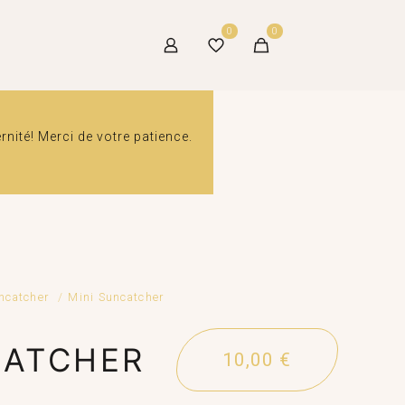
0
0
ité! Merci de votre patience.
ncatcher
/
Mini Suncatcher
CATCHER
10,00
€