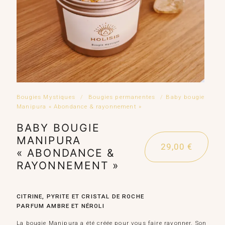
Bougies Mystiques
/
Bougies permanentes
/
Baby bougie
Manipura « Abondance & rayonnement »
BABY BOUGIE
MANIPURA
29,00
€
« ABONDANCE &
RAYONNEMENT »
CITRINE, PYRITE ET CRISTAL DE ROCHE
PARFUM AMBRE ET NÉROLI
La bougie Manipura a été créée pour vous faire rayonner. Son