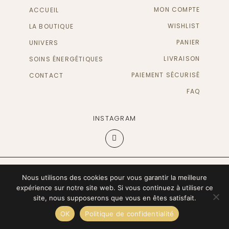
MON COMPTE
ACCUEIL
WISHLIST
LA BOUTIQUE
PANIER
UNIVERS
LIVRAISON
SOINS ÉNERGÉTIQUES
PAIEMENT SÉCURISÉ
CONTACT
FAQ
INSTAGRAM
© 2022 - HOLISIS UNIVERS.
Nous utilisons des cookies pour vous garantir la meilleure
CGV
-
MENTIONS LÉGALES
-
CONFIDENTIALITÉ
expérience sur notre site web. Si vous continuez à utiliser ce
site, nous supposerons que vous en êtes satisfait.
0
0
OK
Politique de confidentialité