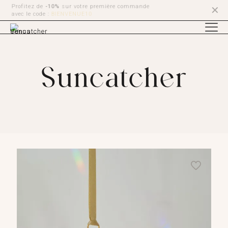
Profitez de la
Livraison offerte
en point relais
✕
à partir de 89€ et à domicile à partir de 150€
Suncatcher