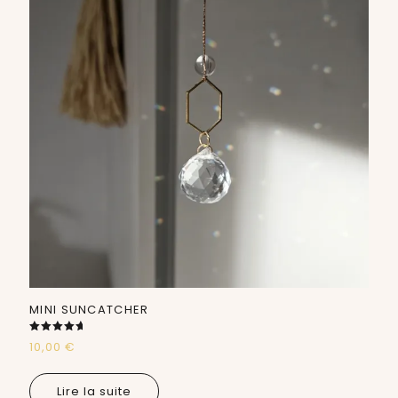
MINI SUNCATCHER
Note
10,00
€
5.00
sur 5
Lire la suite