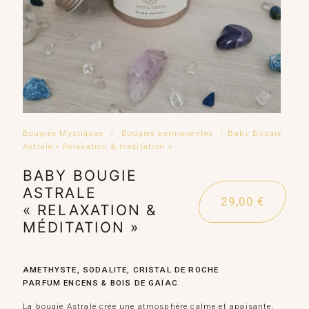
Bougies Mystiques
/
Bougies permanentes
/
Baby Bougie
Astrale « Relaxation & méditation »
BABY BOUGIE
ASTRALE
29,00
€
« RELAXATION &
MÉDITATION »
AMETHYSTE, SODALITE, CRISTAL DE ROCHE
PARFUM ENCENS & BOIS DE GAÏAC
La bougie Astrale crée une atmosphère calme et apaisante,