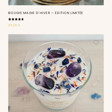
BOUGIE MAGIE D’HIVER – EDITION LIMITÉE
Note
39,00
€
5.00
sur 5