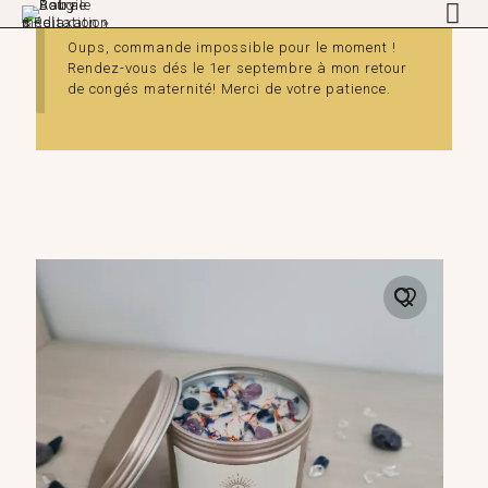
Oups, commande impossible pour le moment !
Rendez-vous dés le 1er septembre à mon retour
de congés maternité! Merci de votre patience.