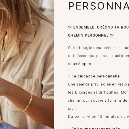
PERSONNA
♡ ENSEMBLE, CRÉONS TA BOU
CHEMIN PERSONNEL ♡
Cette bougie sera créée rien qu
qui t’accompagnera au quotidien
deux étapes :
Ta guidance personnelle
️
Une séance privilégiée en visio p
tes blocages et difficultés. Mon
chemin qui s’ouvre à toi afin d
jour.
Durée : environ 45 minutes via 
Ta bougie personnalisée