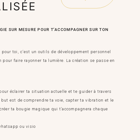
LISÉE
de
prix :
80,00 €
GIE SUR MESURE POUR T’ACCOMPAGNER SUR TON
à
90,00 €
e pour toi, c’est un outils de développement personnel
 pour faire rayonner ta lumière. La création se passe en
our éclairer ta situation actuelle et te guider à travers
 but est de comprendre ta voie, capter ta vibration et le
e créer ta bougie magique qui t’accompagnera chaque
whatsapp ou visio