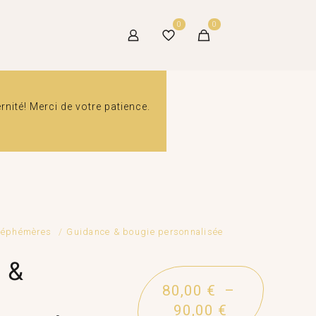
0
0
ité! Merci de votre patience.
 éphémères
/
Guidance & bougie personnalisée
 &
80,00
€
–
Plage
90,00
€