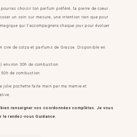
 pourras choisir ton parfum préféré, ta pierre de coeur..
époser un soin sur mesure, une intention rien que pour
til magique qui t’accompagnera chaque jour pour évoluer
n cire de colza et parfums de Grasse. Disponible en
e) environ 30h de combustion
e 50h de combustion.
 jolie pochette faite main par ma mamie et
ative.
 bien renseigner vos coordonnées complètes. Je vous
er le rendez-vous Guidance.