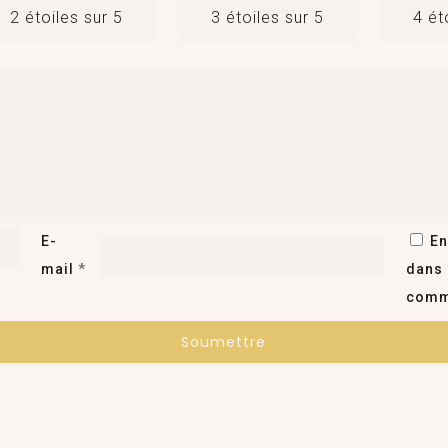
2 étoiles sur 5
3 étoiles sur 5
4 ét
E-
En
mail
*
dans 
comm