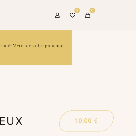
0
0
ité! Merci de votre patience.
VŒUX
10,00
€